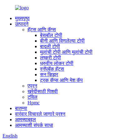
मुख्यपृष्ठ
उत्पादने
हॅट्स आणि कॅप्स
बेसबॉल टोपी
बीनी आणि विणलेल्या टोपी
बादली टोपी
मुलांची टोपी आणि मुलांची टोपी
लष्करी टोपी
ध्रुवीय लोकर टोपी
स्नॅपबॅक हॅट्स
सन व्हिझर
ट्रक कॅप्स आणि मेश कॅप
एप्रन
खरेदीसाठी पिशवी
टॉवेल
Hpmc
बातम्या
वारंवार विचारले जाणारे प्रश्न
आमच्याबद्दल
आमच्याशी संपर्क साधा
English