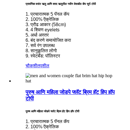
प्रासंगिक वसंत ऋतु आणि शरद ऋतूतील नवीन बेसबॉल कॅप सूर्य टोपी
1. प्रचारात्मक 5 पॅनल कॅप
2. 100% ऍक्रेलिक
3. प्रौढ आकार (58cm)
4. 4 शिवण eyelets
5. अर्धा अस्तर
6. बंद करणे समायोजित करा
7. सर्व रंग उपलब्ध
8. सानुकूलित लोगो
9. स्वेटबँड: पॉलिस्टर
चौकशी
तपशील
पुरुष आणि महिला जोडपे फ्लॅट ब्रिम हॅट हिप हॉप
टोपी
पुरुष आणि महिला जोडपे फ्लॅट ब्रिम हॅट हिप हॉप टोपी
1. प्रचारात्मक 5 पॅनल कॅप
2. 100% ऍक्रेलिक