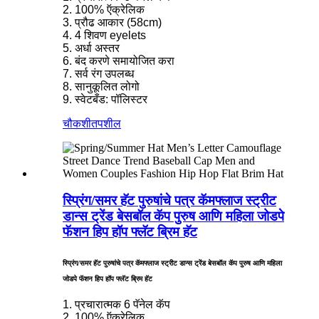
2. 100% ऍक्रेलिक
3. प्रौढ आकार (58cm)
4. 4 शिवण eyelets
5. अर्धा अस्तर
6. बंद करणे समायोजित करा
7. सर्व रंग उपलब्ध
8. सानुकूलित लोगो
9. स्वेटबँड: पॉलिस्टर
चौकशी
तपशील
स्प्रिंग/समर हॅट पुरुषांचे पत्र कॅमफ्लाज स्ट्रीट
डान्स ट्रेंड बेसबॉल कॅप पुरुष आणि महिला जोडपे
फॅशन हिप हॉप फ्लॅट ब्रिम हॅट
स्प्रिंग/समर हॅट पुरुषांचे पत्र कॅमफ्लाज स्ट्रीट डान्स ट्रेंड बेसबॉल कॅप पुरुष आणि महिला
जोडपे फॅशन हिप हॉप फ्लॅट ब्रिम हॅट
1. प्रचारात्मक 6 पॅनेल कॅप
2. 100% ऍक्रेलिक