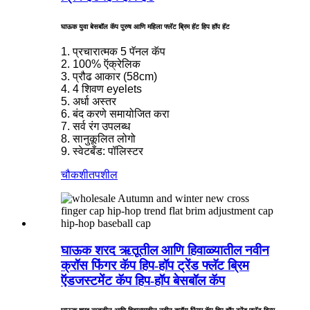
घाऊक युवा बेसबॉल कॅप पुरुष आणि महिला फ्लॅट ब्रिम हॅट हिप हॉप हॅट
1. प्रचारात्मक 5 पॅनल कॅप
2. 100% ऍक्रेलिक
3. प्रौढ आकार (58cm)
4. 4 शिवण eyelets
5. अर्धा अस्तर
6. बंद करणे समायोजित करा
7. सर्व रंग उपलब्ध
8. सानुकूलित लोगो
9. स्वेटबँड: पॉलिस्टर
चौकशी
तपशील
घाऊक शरद ऋतूतील आणि हिवाळ्यातील नवीन
क्रॉस फिंगर कॅप हिप-हॉप ट्रेंड फ्लॅट ब्रिम
ऍडजस्टमेंट कॅप हिप-हॉप बेसबॉल कॅप