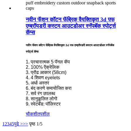
नवीन फॅशन कॉटन फॅब्रिक वैयक्तिकृत 3d पफ
एम्ब्रॉयडरी कस्टम आउटडोअर स्नॅपबॅक स्पोर्ट्स
कॅप्स
नवीन फॅशन कॉटन फॅब्रिक वैयक्तिकृत 3d पफ एम्ब्रॉयडरी कस्टम आउटडोअर स्नॅपबॅक
स्पोर्ट्स कॅप्स
1. प्रचारात्मक 5 पॅनल कॅप
2. 100% ऍक्रेलिक
3. प्रौढ आकार (58cm)
4. 4 शिवण eyelets
5. अर्धा अस्तर
6. बंद करणे समायोजित करा
7. सर्व रंग उपलब्ध
8. सानुकूलित लोगो
9. स्वेटबँड: पॉलिस्टर
चौकशी
तपशील
1
2
3
4
5
पुढे >
>>
पृष्ठ 1/5