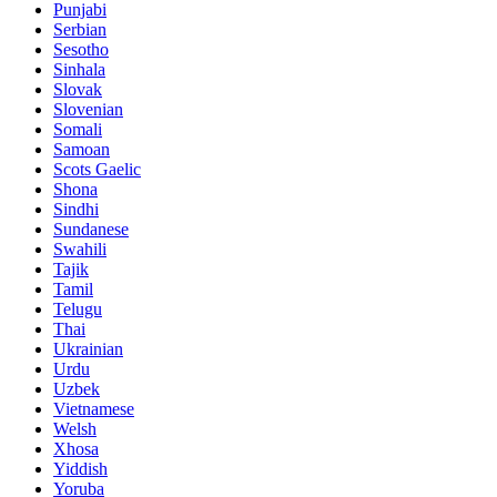
Punjabi
Serbian
Sesotho
Sinhala
Slovak
Slovenian
Somali
Samoan
Scots Gaelic
Shona
Sindhi
Sundanese
Swahili
Tajik
Tamil
Telugu
Thai
Ukrainian
Urdu
Uzbek
Vietnamese
Welsh
Xhosa
Yiddish
Yoruba