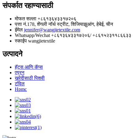
संपर्कात रहाण्यासाठी
मोफत सल्ला
+८६१३६४३३१७२०६
पत्ता
नं.178, शेंगली नॉर्थ स्ट्रीट, शिजियाझुआंग, हेबेई, चीन
ईमेल
jennifer@wangjietextile.com
Whatsapp/Wechat
+८६१३६४३३१७२०६/ +८६१५२३११८६६३३
स्काईप
wangjietextile
उत्पादने
हॅट्स आणि कॅप्स
एप्रन
खरेदीसाठी पिशवी
टॉवेल
Hpmc