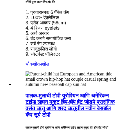
ट्रेंडी पुरुष तरुण हिप-हॉप हॅट
1. प्रचारात्मक 6 पॅनेल कॅप
2. 100% ऍक्रेलिक
3. प्रौढ आकार (58cm)
4. 4 शिवण eyelets
5. अर्धा अस्तर
6. बंद करणे समायोजित करा
7. सर्व रंग उपलब्ध
8. सानुकूलित लोगो
9. स्वेटबँड: पॉलिस्टर
चौकशी
तपशील
पालक-मुलाची टोपी युरोपियन आणि अमेरिकन
टाईड लहान मुकुट हिप-हॉप हॅट जोडपे प्रासंगिक
वसंत ऋतु आणि शरद ऋतूतील नवीन बेसबॉल
कॅप सूर्य टोपी
पालक-मुलाची टोपी युरोपियन आणि अमेरिकन टाईड लहान मुकुट हिप-हॉप हॅट जोडपे