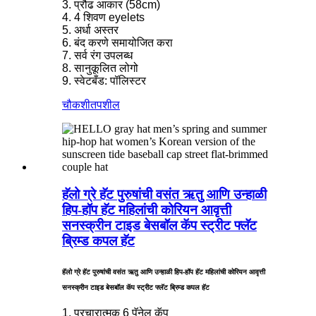
3. प्रौढ आकार (58cm)
4. 4 शिवण eyelets
5. अर्धा अस्तर
6. बंद करणे समायोजित करा
7. सर्व रंग उपलब्ध
8. सानुकूलित लोगो
9. स्वेटबँड: पॉलिस्टर
चौकशी
तपशील
हॅलो ग्रे हॅट पुरुषांची वसंत ऋतु आणि उन्हाळी
हिप-हॉप हॅट महिलांची कोरियन आवृत्ती
सनस्क्रीन टाइड बेसबॉल कॅप स्ट्रीट फ्लॅट
ब्रिम्ड कपल हॅट
हॅलो ग्रे हॅट पुरुषांची वसंत ऋतु आणि उन्हाळी हिप-हॉप हॅट महिलांची कोरियन आवृत्ती
सनस्क्रीन टाइड बेसबॉल कॅप स्ट्रीट फ्लॅट ब्रिम्ड कपल हॅट
1. प्रचारात्मक 6 पॅनेल कॅप