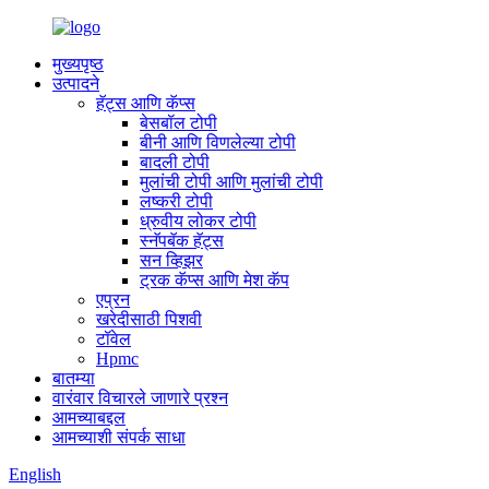
मुख्यपृष्ठ
उत्पादने
हॅट्स आणि कॅप्स
बेसबॉल टोपी
बीनी आणि विणलेल्या टोपी
बादली टोपी
मुलांची टोपी आणि मुलांची टोपी
लष्करी टोपी
ध्रुवीय लोकर टोपी
स्नॅपबॅक हॅट्स
सन व्हिझर
ट्रक कॅप्स आणि मेश कॅप
एप्रन
खरेदीसाठी पिशवी
टॉवेल
Hpmc
बातम्या
वारंवार विचारले जाणारे प्रश्न
आमच्याबद्दल
आमच्याशी संपर्क साधा
English