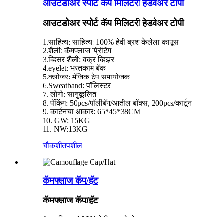
आउटडोअर स्पोर्ट कॅप मिलिटरी हेडवेअर टोपी
आउटडोअर स्पोर्ट कॅप मिलिटरी हेडवेअर टोपी
1.साहित्य: साहित्य: 100% हेवी ब्रश केलेला कापूस
2.शैली: कॅमफ्लाज प्रिंटिंग
3.व्हिसर शैली: वक्र व्हिझर
4.eyelet: भरतकाम बॅक
5.क्लोजर: मॅजिक टेप समायोजक
6.Sweatband: पॉलिस्टर
7. लोगो: सानुकूलित
8. पॅकिंग: 50pcs/पॉलीबॅग/आतील बॉक्स, 200pcs/कार्टून
9. कार्टनचा आकार: 65*45*38CM
10. GW: 15KG
11. NW:13KG
चौकशी
तपशील
कॅमफ्लाज कॅप/हॅट
कॅमफ्लाज कॅप/हॅट