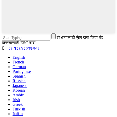
शोधण्यासाठी एंटर दाबा किंवा बंद
करण्यासाठी ESC दाबा

+८६ १३६४३३१७२०६
English
French
German
Portuguese
Spanish
Russian
Japanese
Korean
Arabic
Irish
Greek
Turkish
Italian