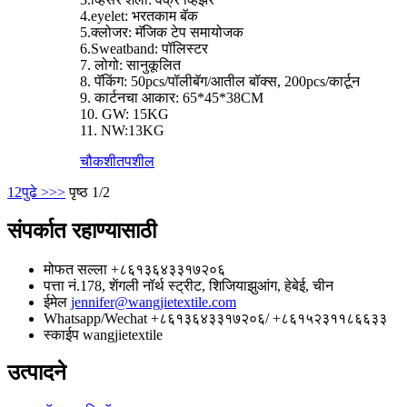
4.eyelet: भरतकाम बॅक
5.क्लोजर: मॅजिक टेप समायोजक
6.Sweatband: पॉलिस्टर
7. लोगो: सानुकूलित
8. पॅकिंग: 50pcs/पॉलीबॅग/आतील बॉक्स, 200pcs/कार्टून
9. कार्टनचा आकार: 65*45*38CM
10. GW: 15KG
11. NW:13KG
चौकशी
तपशील
1
2
पुढे >
>>
पृष्ठ 1/2
संपर्कात रहाण्यासाठी
मोफत सल्ला
+८६१३६४३३१७२०६
पत्ता
नं.178, शेंगली नॉर्थ स्ट्रीट, शिजियाझुआंग, हेबेई, चीन
ईमेल
jennifer@wangjietextile.com
Whatsapp/Wechat
+८६१३६४३३१७२०६/ +८६१५२३११८६६३३
स्काईप
wangjietextile
उत्पादने