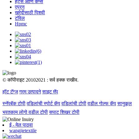
हॅट्स आणि कॅप्स
एप्रन
खरेदीसाठी पिशवी
टॉवेल
Hpmc
© कॉपीराइट 20102021 : सर्व हक्क राखीव.
हॉट टॅग्ज
गरम उत्पादने
साइट मॅप
स्नॅपबॅक टोपी
वडिलांची स्पोर्ट कॅप
वडिलांची टोपी
वडील गोल्फ कॅप
सानुकूल
भरतकाम लोगो वडील टोपी
सपाट शिखर टोपी
ई - मेल पाठवा
wangjietextile