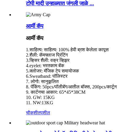
टोपी मादी उन्हाळ्यात जंगली जाळे ...
आर्मी कॅप
आर्मी कॅप
1.साहित्य: साहित्य: 100% हेवी ब्रश केलेला कापूस
2.शैली: कॅमफ्लाज प्रिंटिंग
3.व्हिसर शैली: वक्र व्हिझर
4.eyelet: भरतकाम बॅक
5.क्लोजर: मॅजिक टेप समायोजक
6.Sweatband: पॉलिस्टर
7. लोगो: सानुकूलित
8. पॅकिंग: 50pcs/पॉलीबॅग/आतील बॉक्स, 200pcs/कार्टून
9. कार्टनचा आकार: 65*45*38CM
10. GW: 15KG
11. NW:13KG
चौकशी
तपशील