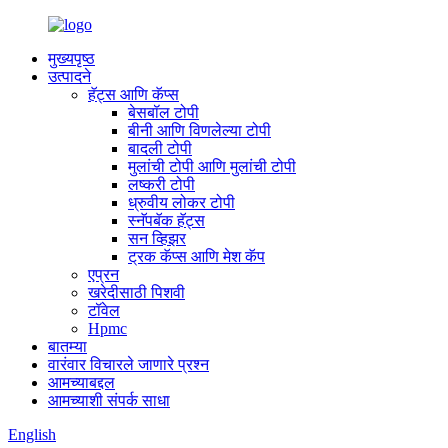
मुख्यपृष्ठ
उत्पादने
हॅट्स आणि कॅप्स
बेसबॉल टोपी
बीनी आणि विणलेल्या टोपी
बादली टोपी
मुलांची टोपी आणि मुलांची टोपी
लष्करी टोपी
ध्रुवीय लोकर टोपी
स्नॅपबॅक हॅट्स
सन व्हिझर
ट्रक कॅप्स आणि मेश कॅप
एप्रन
खरेदीसाठी पिशवी
टॉवेल
Hpmc
बातम्या
वारंवार विचारले जाणारे प्रश्न
आमच्याबद्दल
आमच्याशी संपर्क साधा
English