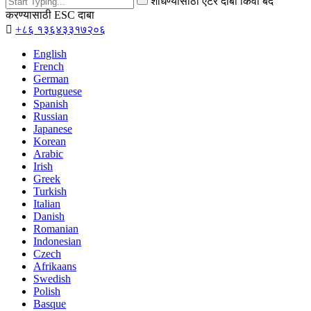
शोधण्यासाठी एंटर दाबा किंवा बंद
करण्यासाठी ESC दाबा

+८६ १३६४३३१७२०६
English
French
German
Portuguese
Spanish
Russian
Japanese
Korean
Arabic
Irish
Greek
Turkish
Italian
Danish
Romanian
Indonesian
Czech
Afrikaans
Swedish
Polish
Basque