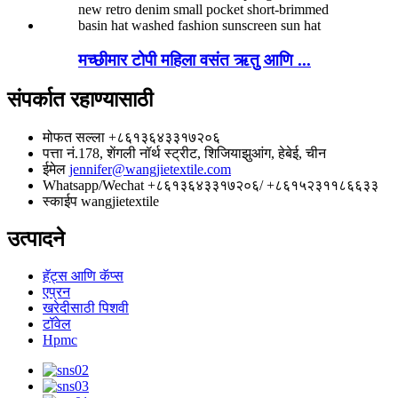
मच्छीमार टोपी महिला वसंत ऋतु आणि ...
संपर्कात रहाण्यासाठी
मोफत सल्ला
+८६१३६४३३१७२०६
पत्ता
नं.178, शेंगली नॉर्थ स्ट्रीट, शिजियाझुआंग, हेबेई, चीन
ईमेल
jennifer@wangjietextile.com
Whatsapp/Wechat
+८६१३६४३३१७२०६/ +८६१५२३११८६६३३
स्काईप
wangjietextile
उत्पादने
हॅट्स आणि कॅप्स
एप्रन
खरेदीसाठी पिशवी
टॉवेल
Hpmc