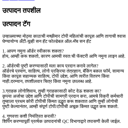
उत्पादन तपशील
उत्पादन टॅग
उन्हाळ्याच्या मोठ्या काठाची मच्छीमार टोपी महिलांची कापूस आणि तागाची श्वास
घेण्यायोग्य अँटी-यूव्ही सन हॅट फोल्डेबल ऑल-मॅच सन हॅट
1. आपण नमुना ऑर्डर स्वीकारू शकता?
होय, आम्ही करू शकतो, कारण आमची स्वतःची फॅक्टरी आणि नमुना लाइन आहे.
2. ऑर्डरची पुष्टी करण्यासाठी मला काय प्रदान करावे लागेल?
ऑर्डरचे प्रमाण, साहित्य, लोगो प्रक्रिया तंत्रज्ञान, बॅकिंग बकल फॉर्म, सामान्य
किंवा कापूस सहाय्यक साहित्य, टोपी उद्देश, आणि त्वरीत वितरण किंवा
नाही.दरम्यान, तपशीलवार चित्र किंवा नमुना उपलब्ध आहे.
3.ग्राहक लोगोशिवाय, तुम्ही ग्राहकासाठी कोट देऊ शकता का?
कृपया अर्जाचा उद्देश आणि टोपीची सामग्री प्रदान करा, आमचे विक्री कर्मचारी
तुम्हाला प्रथम कोरी टोपीची किंमत उद्धृत करू शकतात आणि तुम्ही लोगोची
पुष्टी केल्यानंतर, आम्ही संपूर्ण टोपी/टोपीची अचूक किंमत उद्धृत करू शकतो.
4. गुणवत्ता कशी नियंत्रित करावी?
शिपिंग करण्यापूर्वी प्रत्येक उत्पादनांची QC विभागाद्वारे तपासणी केली जाईल.