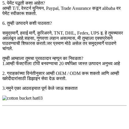
5. पेमेंट पद्धती कशा आहेत?
आम्ही T/T, वेस्टर्न युनियन, Paypal, Trade Assurance कडून alibaba वर
पेमेंट स्वीकारू शकतो.
6. तुम्ही उत्पादने कशी पाठवता?
समुद्रमार्गे, हवाई मार्गे, कुरिअरने, TNT, DHL, Fedex, UPS इ. हे तुमच्यावर
अवलंबून आहे.सहसा, गुणवत्ता लहान असल्यास, मी तुम्हाला एक्सप्रेसने
पाठवण्याची शिफारस करतो.जर प्रमाण मोठे असेल तर समुद्रमार्गे पाठवणे
चांगले.
तुम्ही आम्हाला तुमचा पुरवठादार म्हणून का निवडता?
1.आम्ही फॅक्टरीला टोपी बनवण्याचा 20 वर्षांपेक्षा जास्त उत्पादन अनुभव आहे
2. ग्राहकांच्या विनंतीनुसार आम्ही OEM / ODM करू शकतो आणि आम्ही
खरेदीदारांसाठी डिझाइन सेवा देऊ करतो.
3.नमुने एका आठवड्यात पूर्ण केले जाऊ शकतात