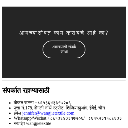
आमच्यासोबत काम करायचे आहे का?
आमच्याशी संपर्क
साधा
संपर्कात रहाण्यासाठी
मोफत सल्ला
+८६१३६४३३१७२०६
पत्ता
नं.178, शेंगली नॉर्थ स्ट्रीट, शिजियाझुआंग, हेबेई, चीन
ईमेल
jennifer@wangjietextile.com
Whatsapp/Wechat
+८६१३६४३३१७२०६/ +८६१५२३११८६६३३
स्काईप
wangjietextile