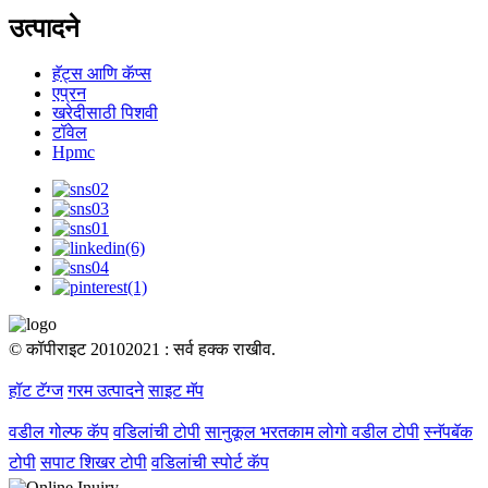
उत्पादने
हॅट्स आणि कॅप्स
एप्रन
खरेदीसाठी पिशवी
टॉवेल
Hpmc
© कॉपीराइट 20102021 : सर्व हक्क राखीव.
हॉट टॅग्ज
गरम उत्पादने
साइट मॅप
वडील गोल्फ कॅप
वडिलांची टोपी
सानुकूल भरतकाम लोगो वडील टोपी
स्नॅपबॅक
टोपी
सपाट शिखर टोपी
वडिलांची स्पोर्ट कॅप