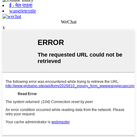
ई - मेल पाठवा
wangjietextile
WeChat
x