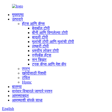
मुख्यपृष्ठ
उत्पादने
हॅट्स आणि कॅप्स
बेसबॉल टोपी
बीनी आणि विणलेल्या टोपी
बादली टोपी
मुलांची टोपी आणि मुलांची टोपी
लष्करी टोपी
ध्रुवीय लोकर टोपी
स्नॅपबॅक हॅट्स
सन व्हिझर
ट्रक कॅप्स आणि मेश कॅप
एप्रन
खरेदीसाठी पिशवी
टॉवेल
Hpmc
बातम्या
वारंवार विचारले जाणारे प्रश्न
आमच्याबद्दल
आमच्याशी संपर्क साधा
English