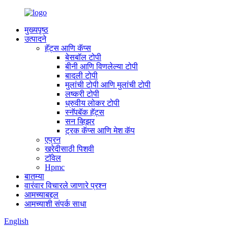
मुख्यपृष्ठ
उत्पादने
हॅट्स आणि कॅप्स
बेसबॉल टोपी
बीनी आणि विणलेल्या टोपी
बादली टोपी
मुलांची टोपी आणि मुलांची टोपी
लष्करी टोपी
ध्रुवीय लोकर टोपी
स्नॅपबॅक हॅट्स
सन व्हिझर
ट्रक कॅप्स आणि मेश कॅप
एप्रन
खरेदीसाठी पिशवी
टॉवेल
Hpmc
बातम्या
वारंवार विचारले जाणारे प्रश्न
आमच्याबद्दल
आमच्याशी संपर्क साधा
English