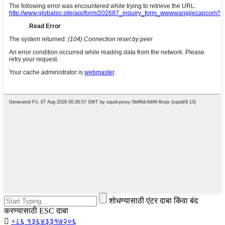
शोधण्यासाठी एंटर दाबा किंवा बंद
करण्यासाठी ESC दाबा

+८६ १३६४३३१७२०६