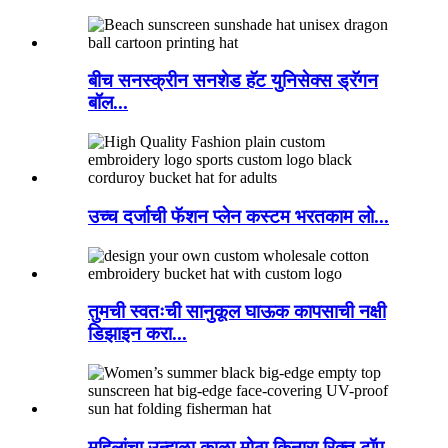
बीच सनस्क्रीन सनशेड हॅट युनिसेक्स ड्रॅगन
बॉल...
उच्च दर्जाची फॅशन प्लेन कस्टम भरतकाम लो...
तुमची स्वतःची सानुकूल घाऊक कापसाची नक्षी
डिझाइन करा...
महिलांचा उन्हाळा काळा मोठा किनारा रिक्त टॉप