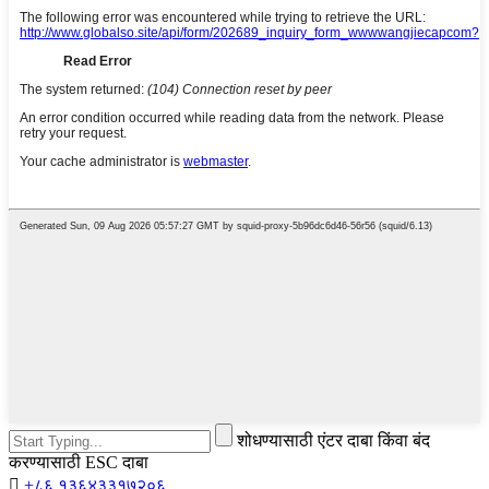
शोधण्यासाठी एंटर दाबा किंवा बंद
करण्यासाठी ESC दाबा

+८६ १३६४३३१७२०६