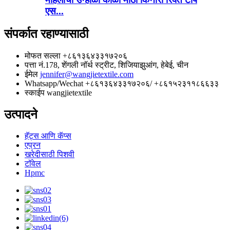
एस...
संपर्कात रहाण्यासाठी
मोफत सल्ला
+८६१३६४३३१७२०६
पत्ता
नं.178, शेंगली नॉर्थ स्ट्रीट, शिजियाझुआंग, हेबेई, चीन
ईमेल
jennifer@wangjietextile.com
Whatsapp/Wechat
+८६१३६४३३१७२०६/ +८६१५२३११८६६३३
स्काईप
wangjietextile
उत्पादने
हॅट्स आणि कॅप्स
एप्रन
खरेदीसाठी पिशवी
टॉवेल
Hpmc