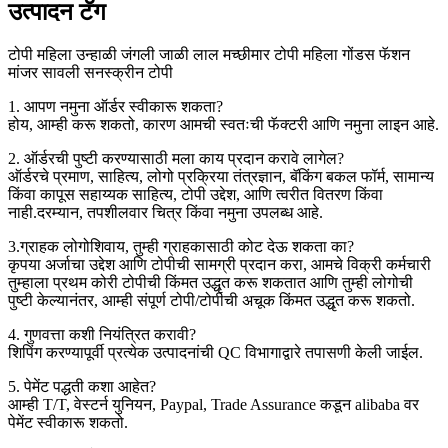
उत्पादन टॅग
टोपी महिला उन्हाळी जंगली जाळी लाल मच्छीमार टोपी महिला गोंडस फॅशन
मांजर सावली सनस्क्रीन टोपी
1. आपण नमुना ऑर्डर स्वीकारू शकता?
होय, आम्ही करू शकतो, कारण आमची स्वतःची फॅक्टरी आणि नमुना लाइन आहे.
2. ऑर्डरची पुष्टी करण्यासाठी मला काय प्रदान करावे लागेल?
ऑर्डरचे प्रमाण, साहित्य, लोगो प्रक्रिया तंत्रज्ञान, बॅकिंग बकल फॉर्म, सामान्य
किंवा कापूस सहाय्यक साहित्य, टोपी उद्देश, आणि त्वरीत वितरण किंवा
नाही.दरम्यान, तपशीलवार चित्र किंवा नमुना उपलब्ध आहे.
3.ग्राहक लोगोशिवाय, तुम्ही ग्राहकासाठी कोट देऊ शकता का?
कृपया अर्जाचा उद्देश आणि टोपीची सामग्री प्रदान करा, आमचे विक्री कर्मचारी
तुम्हाला प्रथम कोरी टोपीची किंमत उद्धृत करू शकतात आणि तुम्ही लोगोची
पुष्टी केल्यानंतर, आम्ही संपूर्ण टोपी/टोपीची अचूक किंमत उद्धृत करू शकतो.
4. गुणवत्ता कशी नियंत्रित करावी?
शिपिंग करण्यापूर्वी प्रत्येक उत्पादनांची QC विभागाद्वारे तपासणी केली जाईल.
5. पेमेंट पद्धती कशा आहेत?
आम्ही T/T, वेस्टर्न युनियन, Paypal, Trade Assurance कडून alibaba वर
पेमेंट स्वीकारू शकतो.