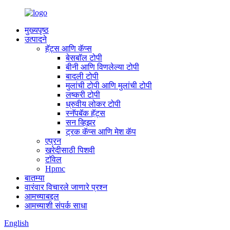
मुख्यपृष्ठ
उत्पादने
हॅट्स आणि कॅप्स
बेसबॉल टोपी
बीनी आणि विणलेल्या टोपी
बादली टोपी
मुलांची टोपी आणि मुलांची टोपी
लष्करी टोपी
ध्रुवीय लोकर टोपी
स्नॅपबॅक हॅट्स
सन व्हिझर
ट्रक कॅप्स आणि मेश कॅप
एप्रन
खरेदीसाठी पिशवी
टॉवेल
Hpmc
बातम्या
वारंवार विचारले जाणारे प्रश्न
आमच्याबद्दल
आमच्याशी संपर्क साधा
English