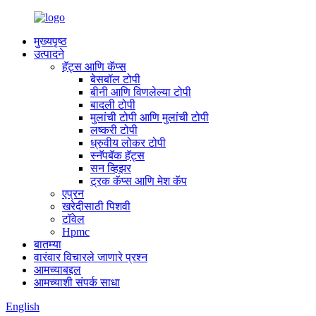
मुख्यपृष्ठ
उत्पादने
हॅट्स आणि कॅप्स
बेसबॉल टोपी
बीनी आणि विणलेल्या टोपी
बादली टोपी
मुलांची टोपी आणि मुलांची टोपी
लष्करी टोपी
ध्रुवीय लोकर टोपी
स्नॅपबॅक हॅट्स
सन व्हिझर
ट्रक कॅप्स आणि मेश कॅप
एप्रन
खरेदीसाठी पिशवी
टॉवेल
Hpmc
बातम्या
वारंवार विचारले जाणारे प्रश्न
आमच्याबद्दल
आमच्याशी संपर्क साधा
English