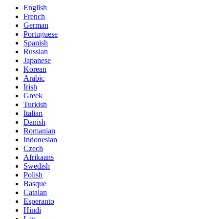
English
French
German
Portuguese
Spanish
Russian
Japanese
Korean
Arabic
Irish
Greek
Turkish
Italian
Danish
Romanian
Indonesian
Czech
Afrikaans
Swedish
Polish
Basque
Catalan
Esperanto
Hindi
Lao