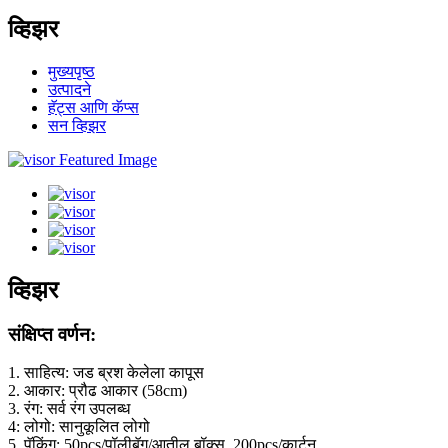
व्हिझर
मुख्यपृष्ठ
उत्पादने
हॅट्स आणि कॅप्स
सन व्हिझर
व्हिझर
संक्षिप्त वर्णन:
1. साहित्य: जड ब्रश केलेला कापूस
2. आकार: प्रौढ आकार (58cm)
3. रंग: सर्व रंग उपलब्ध
4: लोगो: सानुकूलित लोगो
5. पॅकिंग: 50pcs/पॉलीबॅग/आतील बॉक्स, 200pcs/कार्टून