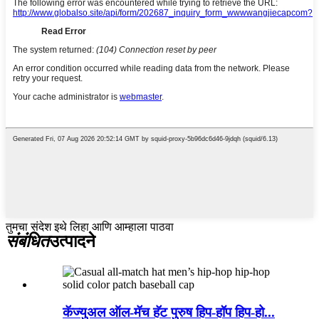
तुमचा संदेश इथे लिहा आणि आम्हाला पाठवा
संबंधित
उत्पादने
कॅज्युअल ऑल-मॅच हॅट पुरुष हिप-हॉप हिप-हो...