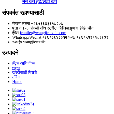
मॅन कॅप हॅट/लेडी कॅप
संपर्कात रहाण्यासाठी
मोफत सल्ला
+८६१३६४३३१७२०६
पत्ता
नं.178, शेंगली नॉर्थ स्ट्रीट, शिजियाझुआंग, हेबेई, चीन
ईमेल
jennifer@wangjietextile.com
Whatsapp/Wechat
+८६१३६४३३१७२०६/ +८६१५२३११८६६३३
स्काईप
wangjietextile
उत्पादने
हॅट्स आणि कॅप्स
एप्रन
खरेदीसाठी पिशवी
टॉवेल
Hpmc