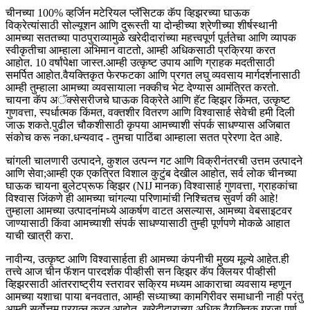
चीनच्या 100% व्हर्जिन मटेरियल प्लॅसिटक कॅप व्हिझरच्या घाऊक
विक्रेत्यांसाठी सोल्यूशन आणि दुरूस्ती या दोन्हीच्या श्रेणीच्या शीर्षस्थानी
आमच्या सततच्या पाठपुराव्यामुळे खरेदीदारांच्या महत्त्वपूर्ण पूर्ततेचा आणि व्यापक
स्वीकृतीचा आम्हाला अभिमान वाटतो, आम्ही अधिकसाठी प्रक्रिया करत
आहोत. 10 वर्षांपेक्षा जास्त.आम्ही उत्कृष्ट उपाय आणि ग्राहक मदतीसाठी
समर्पित आहोत.वैयक्तिकृत फेरफटका आणि प्रगत लघु व्यवसाय मार्गदर्शनासाठी
आम्ही तुम्हाला आमच्या व्यवसायाला नक्कीच भेट देण्यास आमंत्रित करतो.
चायना कॅप अॅक्सेसरीजचे घाऊक विक्रेते आणि हॅट व्हिझर किंमत, उत्कृष्ट
गुणवत्ता, स्पर्धात्मक किंमत, वक्तशीर वितरण आणि विश्वासार्ह सेवेची हमी दिली
जाऊ शकते.पुढील चौकशीसाठी कृपया आमच्याशी संपर्क साधण्यास अजिबात
संकोच करू नका.धन्यवाद - तुमचा पाठिंबा आम्हाला सतत प्रेरणा देत आहे.
चांगली चालणारी उत्पादने, कुशल उत्पन्न गट आणि विक्रीनंतरची उत्तम उत्पादने
आणि सेवा;आम्ही एक एकत्रित विशाल कुटुंब देखील आहोत, सर्व लोक चीनच्या
घाऊक चायना बुलेटप्रूफ व्हिझर (NIJ मानक) विश्वासार्ह गुणवत्ता, ग्राहकांचा
विश्वास जिंकणे ही आमच्या चांगल्या परिणामांची निश्चितच सुवर्ण की आहे!
तुम्हाला आमच्या उत्पादनांमध्ये आकर्षण वाटत असल्यास, आमच्या वेबसाइटवर
जाण्यासाठी किंवा आमच्याशी संपर्क साधण्यासाठी तुम्ही पूर्णपणे मोकळे आहात
याची खात्री करा.
नावीन्य, उत्कृष्ट आणि विश्वासार्हता ही आमच्या कंपनीची मुख्य मूल्ये आहेत.ही
तत्त्वे आज चीन फॅशन पारदर्शक पीव्हीसी सन व्हिझर कॅप क्लियर पीव्हीसी
व्हिझरसाठी आंतरराष्ट्रीय स्तरावर सक्रिय मध्यम आकाराचा व्यवसाय म्हणून
आमच्या यशाचा पाया बनवतात, आम्ही सध्याच्या कामगिरीवर समाधानी नाही परंतु
आम्ही सर्वोत्तम प्रयत्न करत आहोत. खरेदीदाराच्या अधिक वैयक्तिक गरजा पूर्ण