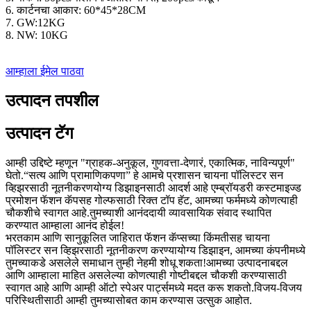
6. कार्टनचा आकार: 60*45*28CM
7. GW:12KG
8. NW: 10KG
आम्हाला ईमेल पाठवा
उत्पादन तपशील
उत्पादन टॅग
आम्ही उद्दिष्टे म्हणून "ग्राहक-अनुकूल, गुणवत्ता-देणारं, एकात्मिक, नाविन्यपूर्ण"
घेतो.“सत्य आणि प्रामाणिकपणा” हे आमचे प्रशासन चायना पॉलिस्टर सन
व्हिझरसाठी नूतनीकरणयोग्य डिझाइनसाठी आदर्श आहे एम्ब्रॉयडरी कस्टमाइज्ड
प्रमोशन फॅशन कॅपसह गोल्फसाठी रिक्त टॉप हॅट, आमच्या फर्ममध्ये कोणत्याही
चौकशीचे स्वागत आहे.तुमच्याशी आनंददायी व्यावसायिक संवाद स्थापित
करण्यात आम्हाला आनंद होईल!
भरतकाम आणि सानुकूलित जाहिरात फॅशन कॅप्सच्या किंमतीसह चायना
पॉलिस्टर सन व्हिझरसाठी नूतनीकरण करण्यायोग्य डिझाइन, आमच्या कंपनीमध्ये
तुमच्याकडे असलेले समाधान तुम्ही नेहमी शोधू शकता!आमच्या उत्पादनाबद्दल
आणि आम्हाला माहित असलेल्या कोणत्याही गोष्टीबद्दल चौकशी करण्यासाठी
स्वागत आहे आणि आम्ही ऑटो स्पेअर पार्ट्समध्ये मदत करू शकतो.विजय-विजय
परिस्थितीसाठी आम्ही तुमच्यासोबत काम करण्यास उत्सुक आहोत.