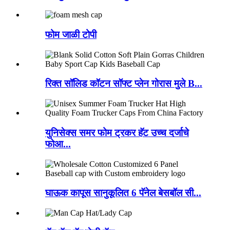
फोम जाळी टोपी
रिक्त सॉलिड कॉटन सॉफ्ट प्लेन गोरास मुले B...
युनिसेक्स समर फोम ट्रकर हॅट उच्च दर्जाचे
फोआ...
घाऊक कापूस सानुकूलित 6 पॅनेल बेसबॉल सी...