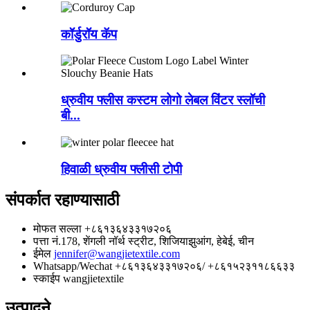
कॉर्डुरॉय कॅप
ध्रुवीय फ्लीस कस्टम लोगो लेबल विंटर स्लॉची
बी...
हिवाळी ध्रुवीय फ्लीसी टोपी
संपर्कात रहाण्यासाठी
मोफत सल्ला
+८६१३६४३३१७२०६
पत्ता
नं.178, शेंगली नॉर्थ स्ट्रीट, शिजियाझुआंग, हेबेई, चीन
ईमेल
jennifer@wangjietextile.com
Whatsapp/Wechat
+८६१३६४३३१७२०६/ +८६१५२३११८६६३३
स्काईप
wangjietextile
उत्पादने