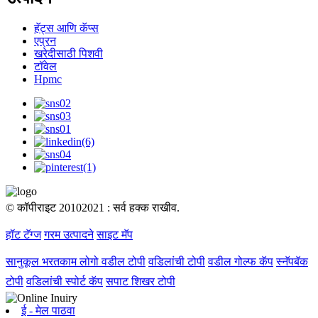
हॅट्स आणि कॅप्स
एप्रन
खरेदीसाठी पिशवी
टॉवेल
Hpmc
© कॉपीराइट 20102021 : सर्व हक्क राखीव.
हॉट टॅग्ज
गरम उत्पादने
साइट मॅप
सानुकूल भरतकाम लोगो वडील टोपी
वडिलांची टोपी
वडील गोल्फ कॅप
स्नॅपबॅक
टोपी
वडिलांची स्पोर्ट कॅप
सपाट शिखर टोपी
ई - मेल पाठवा