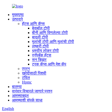
मुख्यपृष्ठ
उत्पादने
हॅट्स आणि कॅप्स
बेसबॉल टोपी
बीनी आणि विणलेल्या टोपी
बादली टोपी
मुलांची टोपी आणि मुलांची टोपी
लष्करी टोपी
ध्रुवीय लोकर टोपी
स्नॅपबॅक हॅट्स
सन व्हिझर
ट्रक कॅप्स आणि मेश कॅप
एप्रन
खरेदीसाठी पिशवी
टॉवेल
Hpmc
बातम्या
वारंवार विचारले जाणारे प्रश्न
आमच्याबद्दल
आमच्याशी संपर्क साधा
English