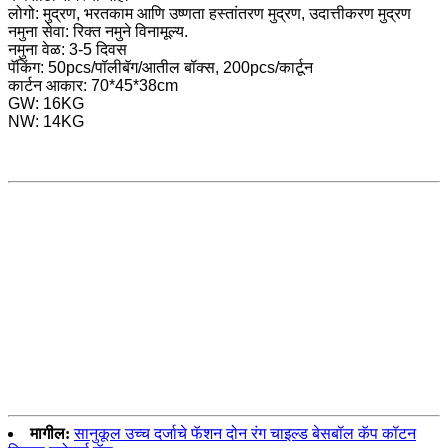
लोगो: मुद्रण, भरतकाम आणि उष्णता हस्तांतरण मुद्रण, उदात्तीकरण मुद्रण
नमुना सेवा: रिक्त नमुने विनामूल्य.
नमुना वेळ: 3-5 दिवस
पॅकिंग: 50pcs/पॉलीबॅग/आतील बॉक्स, 200pcs/कार्टून
कार्टन आकार: 70*45*38cm
GW: 16KG
NW: 14KG
मागील:
सानुकूल उच्च दर्जाचे फॅशन दोन रंग चाइल्ड बेसबॉल कॅप कॉटन