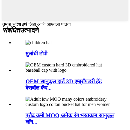
तुमचा संदेश इथे लिहा आणि आम्हाला पाठवा
संबंधित
उत्पादने
मुलांची टोपी
OEM सानुकूल हार्ड 3D एम्ब्रॉयडरी हॅट
बेसबॉल कॅप...
प्रौढ कमी MOQ अनेक रंग भरतकाम सानुकूल
लॉग...