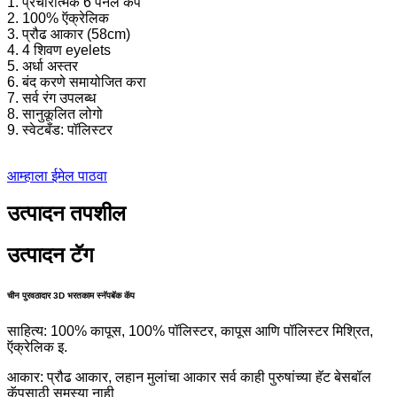
1. प्रचारात्मक 6 पॅनेल कॅप
2. 100% ऍक्रेलिक
3. प्रौढ आकार (58cm)
4. 4 शिवण eyelets
5. अर्धा अस्तर
6. बंद करणे समायोजित करा
7. सर्व रंग उपलब्ध
8. सानुकूलित लोगो
9. स्वेटबँड: पॉलिस्टर
आम्हाला ईमेल पाठवा
उत्पादन तपशील
उत्पादन टॅग
चीन पुरवठादार 3D भरतकाम स्नॅपबॅक कॅप
साहित्य: 100% कापूस, 100% पॉलिस्टर, कापूस आणि पॉलिस्टर मिश्रित,
ऍक्रेलिक इ.
आकार: प्रौढ आकार, लहान मुलांचा आकार सर्व काही पुरुषांच्या हॅट बेसबॉल
कॅपसाठी समस्या नाही