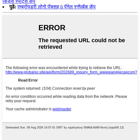
किड्स स्पोर्ट्स कॅप
पुढे:
एम्ब्रॉयडरी लोगो पॅचसह 6 पॅनेल स्नॅपबॅक कॅप