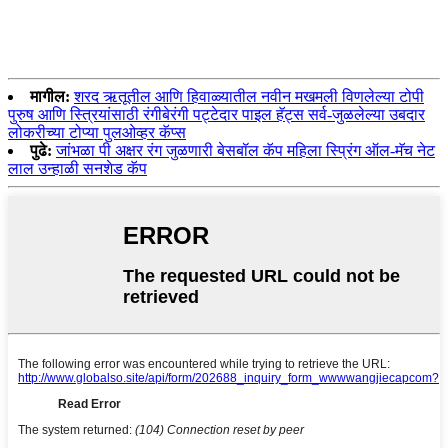
मागील:
शरद ऋतूतील आणि हिवाळ्यातील नवीन मखमली विणलेल्या टोपी
पुरुष आणि स्त्रियांसाठी रंगीबेरंगी पट्टेदार पाइल हॅट्स सर्व-जुळलेल्या उबदार
लोकरीच्या टोप्या पुलओव्हर कॅप्स
पुढे:
जांभळा पी अक्षर रंग जुळणारी बेसबॉल कॅप महिला स्प्रिंग ऑल-मॅच नेट
लाल उन्हाळी सनशेड कॅप