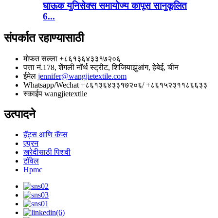
घाऊक युनिसेक्स समायोज्य कापूस सानुकूलित
6...
संपर्कात रहाण्यासाठी
मोफत सल्ला
+८६१३६४३३१७२०६
पत्ता
नं.178, शेंगली नॉर्थ स्ट्रीट, शिजियाझुआंग, हेबेई, चीन
ईमेल
jennifer@wangjietextile.com
Whatsapp/Wechat
+८६१३६४३३१७२०६/ +८६१५२३११८६६३३
स्काईप
wangjietextile
उत्पादने
हॅट्स आणि कॅप्स
एप्रन
खरेदीसाठी पिशवी
टॉवेल
Hpmc