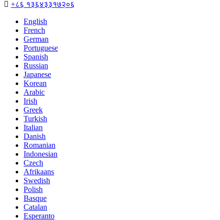

+८६ १३६४३३१७२०६
English
French
German
Portuguese
Spanish
Russian
Japanese
Korean
Arabic
Irish
Greek
Turkish
Italian
Danish
Romanian
Indonesian
Czech
Afrikaans
Swedish
Polish
Basque
Catalan
Esperanto