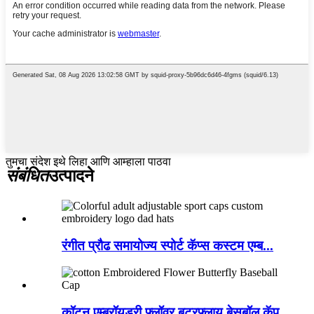
तुमचा संदेश इथे लिहा आणि आम्हाला पाठवा
संबंधित
उत्पादने
रंगीत प्रौढ समायोज्य स्पोर्ट कॅप्स कस्टम एम्ब...
कॉटन एम्ब्रॉयडरी फ्लॉवर बटरफ्लाय बेसबॉल कॅप