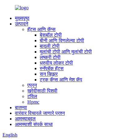
मुख्यपृष्ठ
उत्पादने
हॅट्स आणि कॅप्स
बेसबॉल टोपी
बीनी आणि विणलेल्या टोपी
बादली टोपी
मुलांची टोपी आणि मुलांची टोपी
लष्करी टोपी
ध्रुवीय लोकर टोपी
स्नॅपबॅक हॅट्स
सन व्हिझर
ट्रक कॅप्स आणि मेश कॅप
एप्रन
खरेदीसाठी पिशवी
टॉवेल
Hpmc
बातम्या
वारंवार विचारले जाणारे प्रश्न
आमच्याबद्दल
आमच्याशी संपर्क साधा
English